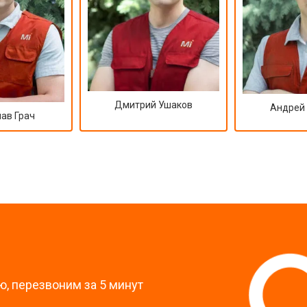
от 100 мин
о
от 70 мин
о
Дмитрий Ушаков
Андрей
ав Грач
?
, перезвоним за 5 минут