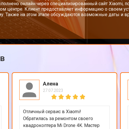
полнено онлайн через специализированный сайт Xiaomi, п
ом центре. Клиент предоставляет информацию о своем у
у. Также на этом этапе обсуждаются возможные даты и вр
от 110 мин
о
от 50 мин
о
ов
от 90 мин
о
от 40 мин
о
Алена
27.07.2023
от 80 мин
о
Отличный сервис в Xiaomi!
от 50 мин
о
Обратилась за ремонтом своего
квадрокоптера Mi Drone 4K. Мастер