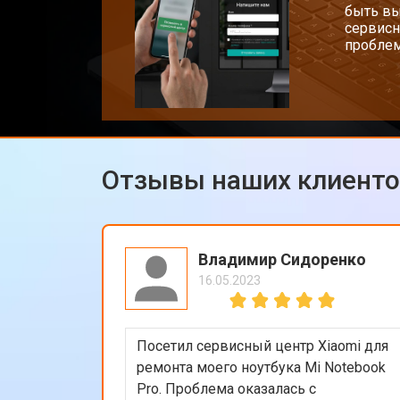
быть вы
сервисн
проблем
Замена разъема HDMI
Замена тачпада ноутбука Xiaomi
Отзывы наших клиент
Замена клавиатуры
Замена аккумулятора
Владимир Сидоренко
16.05.2023
Замена материнской платы
Посетил сервисный центр Xiaomi для
Замена матрицы ноутбука Xiaomi
ремонта моего ноутбука Mi Notebook
Pro. Проблема оказалась с