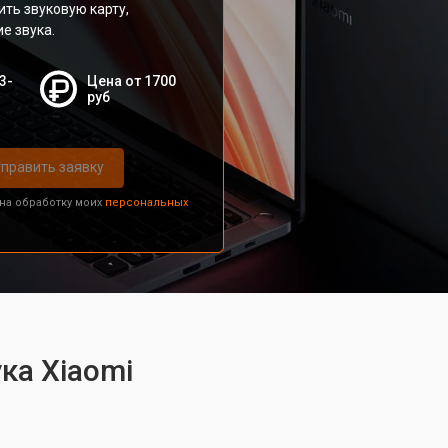
ить звуковую карту,
е звука.
3-
Цена от 1700
руб
править заявку
 на обработку моих
персональных
ка Xiaomi