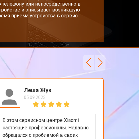
о телефону или непосредственно в
стройстве и описывает возникшую
емя приема устройства в сервис.
т 3800 ₽
Заказать
т 1500 ₽
Заказать
т 2900 ₽
Заказать
т 1200 ₽
Заказать
Леша Жук
05.09.2023
т 2300 ₽
Заказать
В этом сервисном центре Xiaomi
Приятно
т 2300 ₽
Заказать
настоящие профессионалы. Недавно
обслужи
обращался с проблемой в своих
Xiaomi.