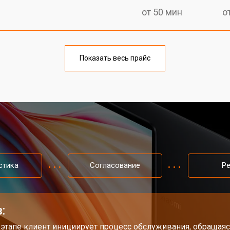
от 50 мин
о
от 100 мин
о
Показать весь прайс
от 60 мин
о
от 80 мин
о
от 40 мин
о
стика
Согласование
Р
от 80 мин
о
:
от 60 мин
о
 этапе клиент инициирует процесс обслуживания, обращаяс