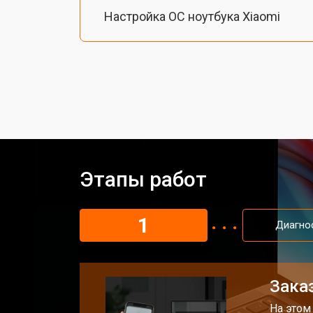
Настройка ОС ноутбука Xiaomi
Ремонт южного моста
Замена шлейфа ноутбука Xiaomi
Ремонт вебкамеры
Этапы работ
Установка драйверов Windows
1
Диагно
Ремонт мультиконтроллера
Заказ
Замена жесткого диска HDD/SSD
На этом