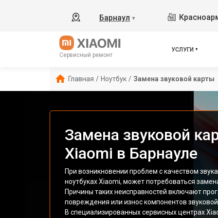
Красноарм
Барнаул
▼
УСЛУГИ
Сервисный ремонт
Главная
/
Ноутбук
/
Замена звуковой карты
Замена звуковой ка
Xiaomi в Барнауле
При возникновении проблем с качеством звука 
ноутбуках Xiaomi, может потребоваться замена
Причины таких неисправностей включают про
повреждения или износ компонентов звуковой
В специализированных сервисных центрах Xi