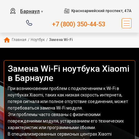
Барнаул
Красноармейский проспект, 47А
▼
+7 (800) 350-44-53
Главная
/
Ноутбук
/
Замена Wi-Fi
Замена Wi-Fi ноутбука Xiaomi
в Барнауле
При возникновении проблем с подключением к Wi-Fi в
ноутбуках Xiaomi, таких как низкая скорость интернета,
потеря сигнала или полное отсутствие соединения, может
потребоваться замена Wi-Fi модуля.
Эти проблемы часто связаны с физическими
повреждениями модуля, устареванием его технических
характеристик или программными сбоями.
В специализированных сервисных центрах Xiaomi