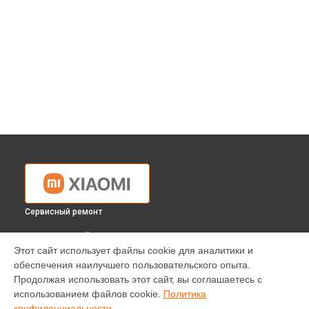
Сервисный ремонт
ВЫБЕРИ СВОЙ ГОРОД
Этот сайт использует файлы cookie для аналитики и
Замена Wi-Fi ноутбука Xiaomi в
Краснодаре
обеспечения наилучшего пользовательского опыта.
Замена Wi-Fi ноутбука Xiaomi в
Ростове-на-Дону
Продолжая использовать этот сайт, вы соглашаетесь с
Замена Wi-Fi ноутбука Xiaomi в
Нижнем Новгороде
использованием файлов cookie.
Политика
конфиденциальности
Замена Wi-Fi ноутбука Xiaomi в
Новосибирске