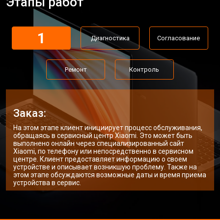
Этапы работ
Замена материнской платы
от 2300 ₽
Заказать
Замена матрицы ноутбука Xiaomi
от 2300 ₽
Заказать
1
Диагностика
Согласование
Ремонт цепи питания
от 3500 ₽
Заказать
Замена USB порта
от 2200 ₽
Заказать
Ремонт
Контроль
Замена звуковой карты
от 1700 ₽
Заказать
Замена кулера ноутбука Xiaomi
от 2600 ₽
Заказать
Заказ:
Замена микрофона
от 2600 ₽
Заказать
На этом этапе клиент инициирует процесс обслуживания,
обращаясь в сервисный центр Xiaomi. Это может быть
Замена оперативной памяти
от 1100 ₽
Заказать
выполнено онлайн через специализированный сайт
Xiaomi, по телефону или непосредственно в сервисном
центре. Клиент предоставляет информацию о своем
Прошивка BIOS ноутбука Xiaomi
от 1500 ₽
Заказать
устройстве и описывает возникшую проблему. Также на
этом этапе обсуждаются возможные даты и время приема
Замена северного моста
от 3500 ₽
Заказать
устройства в сервис.
Ремонт петель ноутбука Xiaomi
от 3990 ₽
Заказать