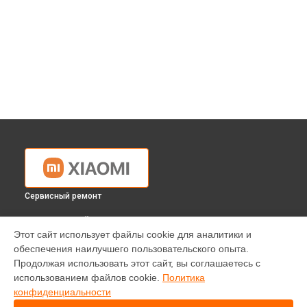
Сервисный ремонт
ВЫБЕРИ СВОЙ ГОРОД
Этот сайт использует файлы cookie для аналитики и
Диагностика ноутбука Xiaomi в
Краснодаре
обеспечения наилучшего пользовательского опыта.
Диагностика ноутбука Xiaomi в
Ростове-на-Дону
Продолжая использовать этот сайт, вы соглашаетесь с
Диагностика ноутбука Xiaomi в
Нижнем Новгороде
использованием файлов cookie.
Политика
конфиденциальности
Диагностика ноутбука Xiaomi в
Новосибирске