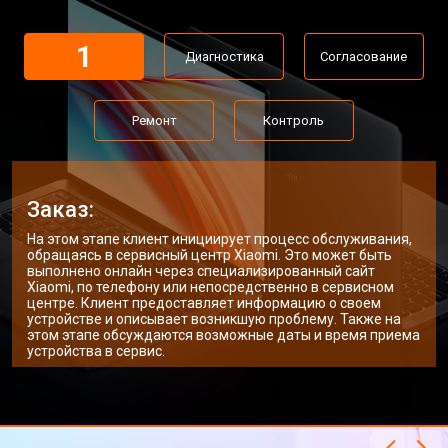
Замена Wi-Fi ноутбука Xiaomi
от 2200 ₽
Заказать
1
Диагностика
Согласование
Ремонт цепи питания
от 3500 ₽
Заказать
Замена USB порта
от 2200 ₽
Заказать
Ремонт
Контроль
Замена звуковой карты
от 1700 ₽
Заказать
Замена кулера ноутбука Xiaomi
от 2600 ₽
Заказать
Заказ:
Замена микрофона
от 2600 ₽
Заказать
На этом этапе клиент инициирует процесс обслуживания,
обращаясь в сервисный центр Xiaomi. Это может быть
Замена оперативной памяти
от 1100 ₽
Заказать
выполнено онлайн через специализированный сайт
Xiaomi, по телефону или непосредственно в сервисном
центре. Клиент предоставляет информацию о своем
Прошивка BIOS ноутбука Xiaomi
от 1500 ₽
Заказать
устройстве и описывает возникшую проблему. Также на
этом этапе обсуждаются возможные даты и время приема
Замена северного моста
от 3500 ₽
Заказать
устройства в сервис.
Ремонт петель ноутбука Xiaomi
от 3990 ₽
Заказать