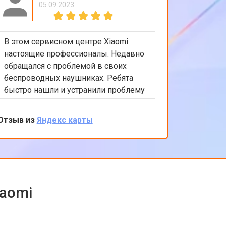
05.09.2023
В этом сервисном центре Xiaomi
Приятно
настоящие профессионалы. Недавно
обслужи
обращался с проблемой в своих
Xiaomi.
беспроводных наушниках. Ребята
любые в
быстро нашли и устранили проблему
помочь 
с подключением. Цены адекватные,
решение
обслуживание на высоком уровне.
професс
Отзыв из
Яндекс карты
Отзыв из
клиента
обратить
iaomi