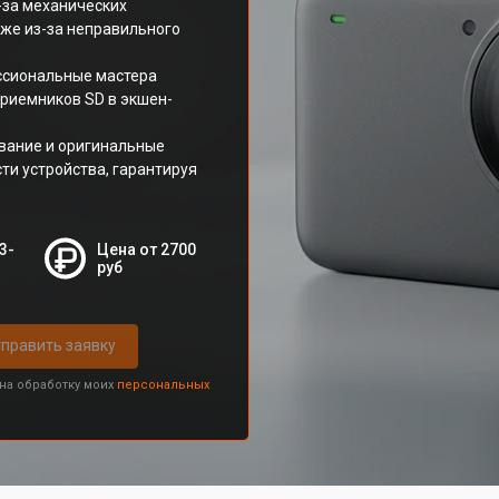
-за механических
кже из-за неправильного
ссиональные мастера
приемников SD в экшен-
вание и оригинальные
ти устройства, гарантируя
3-
Цена от 2700
руб
править заявку
 на обработку моих
персональных