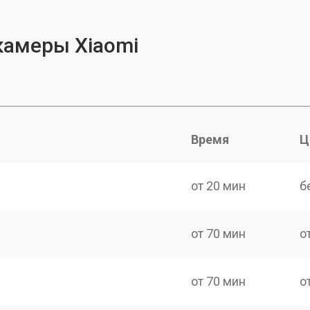
камеры Xiaomi
Время
Ц
от 20 мин
б
от 70 мин
о
от 70 мин
о