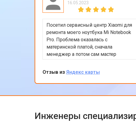
16.05.2023
Посетил сервисный центр Xiaomi для
ремонта моего ноутбука Mi Notebook
Pro. Проблема оказалась с
материнской платой, сначала
менеджер а потом сам мастер
подробно объяснили процесс
ремонта. Утром оставил заявку, в
Отзыв из
Яндекс карты
обед курьер приехал и к вечеру
ноутбук был готов-очень быстро.
Впечатлен оперативностью и
качеством ремонта.
Инженеры специализир