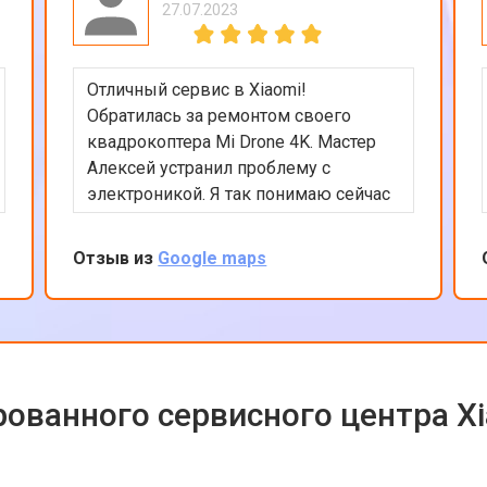
27.07.2023
Отличный сервис в Xiaomi!
Обратилась за ремонтом своего
квадрокоптера Mi Drone 4K. Мастер
Алексей устранил проблему с
электроникой. Я так понимаю сейчас
квадрокоптеры часто в сервсиы
прилетают на ремонт и цены на них
Отзыв из
Google maps
взлетели ай-ай. Вообще в сервисе
все было сделано быстро и
качественно, цена оказалась вполне
приемлемой с учетом нынешних цен
на дроны. Рекомендую сервис так
как ремонтируют любую цифровую
ованного сервисного центра X
технику!