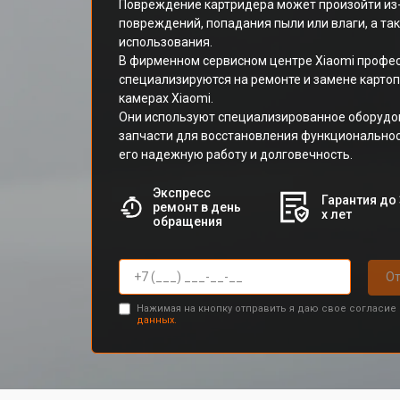
Повреждение картридера может произойти из
повреждений, попадания пыли или влаги, а та
использования.
В фирменном сервисном центре Xiaomi профе
специализируются на ремонте и замене карто
камерах Xiaomi.
Они используют специализированное оборудо
запчасти для восстановления функциональнос
его надежную работу и долговечность.
Экспресс
Гарантия до 
ремонт в день
х лет
обращения
От
Нажимая на кнопку отправить я даю свое согласие
данных.