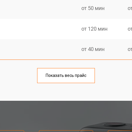
от 50 мин
о
от 120 мин
о
от 40 мин
о
лаги
от 60 мин
о
Показать весь прайс
от 70 мин
о