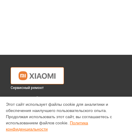
Сервисный ремонт
ВЫБЕРИ СВОЙ ГОРОД
Этот сайт использует файлы cookie для аналитики и
Чистка оптики(линзоблока) экшн-камеры Xiaomi в
обеспечения наилучшего пользовательского опыта.
Краснодаре
Продолжая использовать этот сайт, вы соглашаетесь с
Чистка оптики(линзоблока) экшн-камеры Xiaomi в
использованием файлов cookie.
Политика
Ростове-на-Дону
конфиденциальности