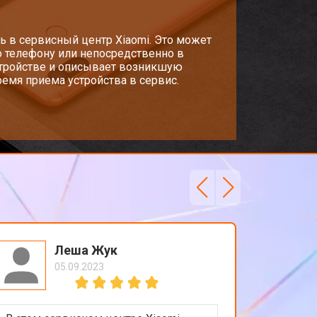
т 950 ₽
ь в сервисный центр Xiaomi. Это может
Заказать
о телефону или непосредственно в
стройстве и описывает возникшую
емя приема устройства в сервис.
т 1750 ₽
Заказать
т 3200 ₽
Заказать
т 1400 ₽
Заказать
Леша Жук
05.09.2023