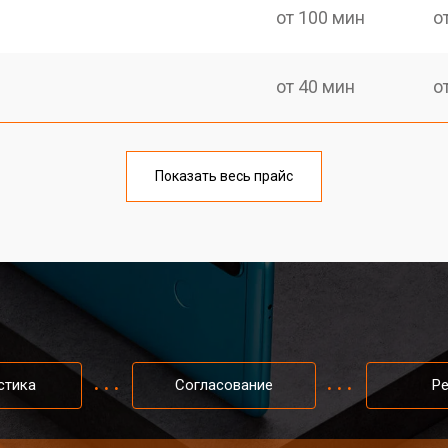
от 100 мин
о
от 40 мин
о
от 50 мин
о
Показать весь прайс
от 70 мин
о
от 60 мин
о
от 60 мин
о
стика
Согласование
Р
от 60 мин
о