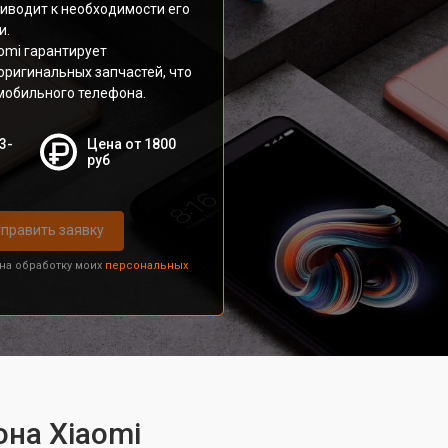
риводит к необходимости его
и.
omi гарантирует
оригинальных запчастей, что
мобильного телефона.
3-
Цена от 1800
руб
править заявку
 на обработку моих
персональных
на Xiaomi