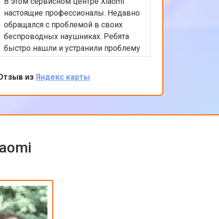
В этом сервисном центре Xiaomi
Приятно
настоящие профессионалы. Недавно
обслужи
обращался с проблемой в своих
Xiaomi.
беспроводных наушниках. Ребята
любые в
быстро нашли и устранили проблему
помочь 
с подключением. Цены адекватные,
решение
обслуживание на высоком уровне.
професс
Отзыв из
Яндекс карты
Отзыв из
клиента
обратить
iaomi