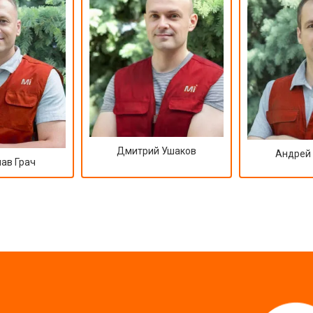
Дмитрий Ушаков
Андрей
ав Грач
?