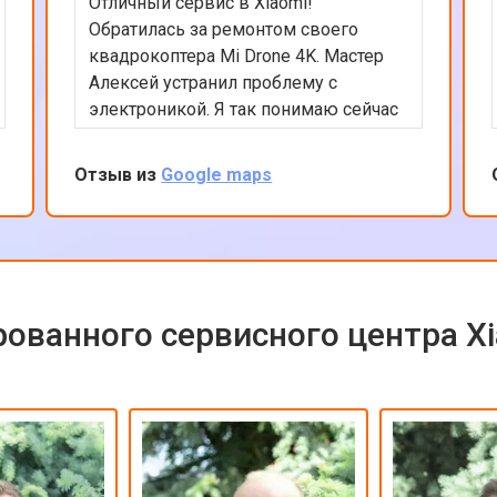
Отличный сервис в Xiaomi!
Обратилась за ремонтом своего
квадрокоптера Mi Drone 4K. Мастер
Алексей устранил проблему с
электроникой. Я так понимаю сейчас
квадрокоптеры часто в сервсиы
прилетают на ремонт и цены на них
Отзыв из
Google maps
взлетели ай-ай. Вообще в сервисе
все было сделано быстро и
качественно, цена оказалась вполне
приемлемой с учетом нынешних цен
на дроны. Рекомендую сервис так
как ремонтируют любую цифровую
ованного сервисного центра X
технику!