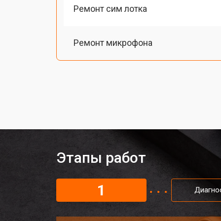
Ремонт сим лотка
Ремонт микрофона
Замена разъема питания
Ремонт камеры телефона Xiaomi
Замена материнской платы
Этапы работ
Замена задней крышки
1
Диагно
Замена дисплея (экрана)