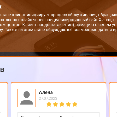
:
от 60 мин
о
 этапе клиент инициирует процесс обслуживания, обращаяс
полнено онлайн через специализированный сайт Xiaomi, п
ом центре. Клиент предоставляет информацию о своем у
у. Также на этом этапе обсуждаются возможные даты и вр
от 50 мин
о
от 90 мин
о
ов
от 40 мин
о
Алена
27.07.2023