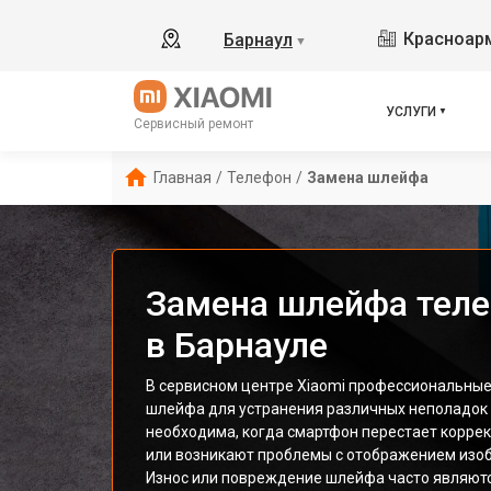
Красноарм
Барнаул
▼
УСЛУГИ
Сервисный ремонт
Главная
/
Телефон
/
Замена шлейфа
Замена шлейфа теле
в Барнауле
В сервисном центре Xiaomi профессиональные
шлейфа для устранения различных неполадок 
необходима, когда смартфон перестает корре
или возникают проблемы с отображением изоб
Износ или повреждение шлейфа часто являют