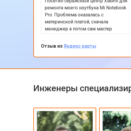
Посетил сервисный центр Xiaomi для
ремонта моего ноутбука Mi Notebook
Pro. Проблема оказалась с
материнской платой, сначала
менеджер а потом сам мастер
подробно объяснили процесс
ремонта. Утром оставил заявку, в
Отзыв из
Яндекс карты
обед курьер приехал и к вечеру
ноутбук был готов-очень быстро.
Впечатлен оперативностью и
качеством ремонта.
Инженеры специализир