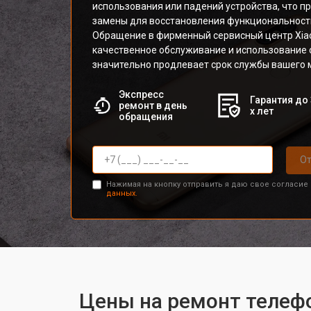
использования или падений устройства, что п
замены для восстановления функциональност
Обращение в фирменный сервисный центр Xia
качественное обслуживание и использование 
значительно продлевает срок службы вашего 
Экспресс
Гарантия до 
ремонт в день
х лет
обращения
От
Нажимая на кнопку отправить я даю свое согласие
данных.
Цены на ремонт телефо