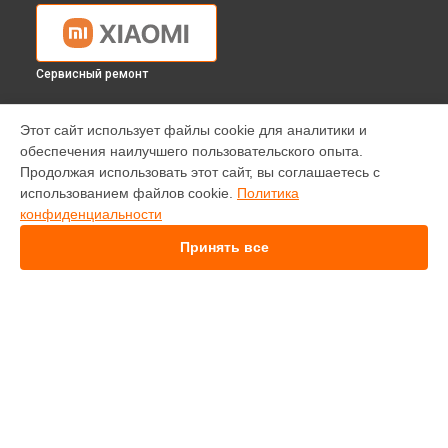
Сервисный ремонт
УСТРОЙСТВА
Этот сайт использует файлы cookie для аналитики и
обеспечения наилучшего пользовательского опыта.
Телефон
Продолжая использовать этот сайт, вы соглашаетесь с
Ноутбук
использованием файлов cookie.
Политика
Робот-пылесос
конфиденциальности
Проектор
Телевизор
Принять все
Квадрокоптер
Вертикальный пылесос
Монитор
Фотоаппарат
Электросамокат
СТРАНИЦЫ
Экшен-камера
Цены
Стиральная машина
Гарантия
Роутер
Доставка
Смарт-часы
Контакты