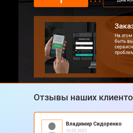
1
Диагно
Заказ
На этом
быть вы
сервисн
проблем
Отзывы наших клиент
Владимир Сидоренко
16.05.2023