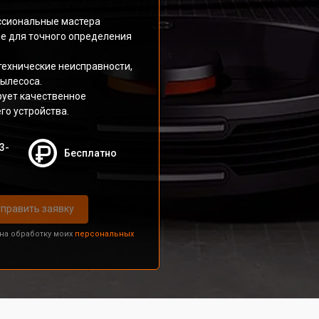
ссиональные мастера
е для точного определения
технические неисправности,
ылесоса.
рует качественное
го устройства.
3-
Бесплатно
править заявку
 на обработку моих
персональных