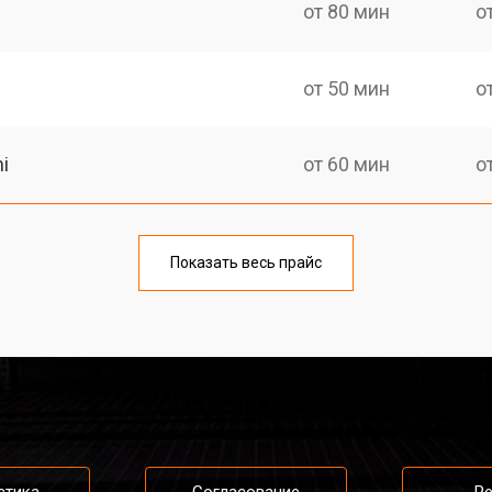
от 80 мин
о
от 50 мин
о
i
от 60 мин
о
от 50 мин
о
Показать весь прайс
от 80 мин
о