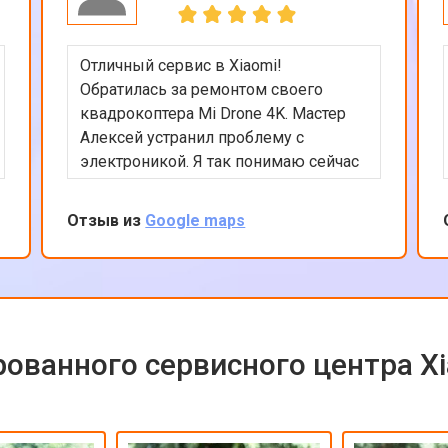
Отличный сервис в Xiaomi!
Обратилась за ремонтом своего
квадрокоптера Mi Drone 4K. Мастер
Алексей устранил проблему с
электроникой. Я так понимаю сейчас
квадрокоптеры часто в сервсиы
прилетают на ремонт и цены на них
Отзыв из
Google maps
взлетели ай-ай. Вообще в сервисе
все было сделано быстро и
качественно, цена оказалась вполне
приемлемой с учетом нынешних цен
на дроны. Рекомендую сервис так
как ремонтируют любую цифровую
ованного сервисного центра X
технику!