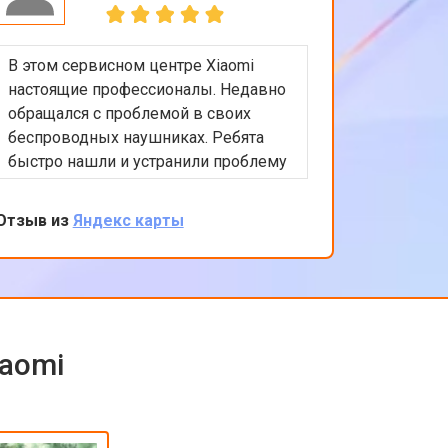
В этом сервисном центре Xiaomi
Приятно
настоящие профессионалы. Недавно
обслужи
обращался с проблемой в своих
Xiaomi.
беспроводных наушниках. Ребята
любые в
быстро нашли и устранили проблему
помочь 
с подключением. Цены адекватные,
решение
обслуживание на высоком уровне.
професс
Отзыв из
Яндекс карты
Отзыв из
клиента
обратить
iaomi