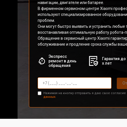
навигации, двигателе или батарее.
В фирменном сервисном центре Xiaomi профе
используют специализированное оборудовани
проблем.
Они могут быстро выявить и устранить любые 
восстанавливая оптимальную работу робота-п
Обращение в сервисный центр Xiaomi гаранти
обслуживание и продление срока службы ваше
Экспресс
Гарантия до 
ремонт в день
х лет
обращения
От
Нажимая на кнопку отправить я даю свое согласие
данных.