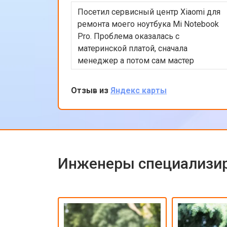
Посетил сервисный центр Xiaomi для
ремонта моего ноутбука Mi Notebook
Pro. Проблема оказалась с
материнской платой, сначала
менеджер а потом сам мастер
подробно объяснили процесс
ремонта. Утром оставил заявку, в
Отзыв из
Яндекс карты
обед курьер приехал и к вечеру
ноутбук был готов-очень быстро.
Впечатлен оперативностью и
качеством ремонта.
Инженеры специализир