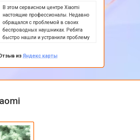
В этом сервисном центре Xiaomi
Приятно
настоящие профессионалы. Недавно
обслужи
обращался с проблемой в своих
Xiaomi.
беспроводных наушниках. Ребята
любые в
быстро нашли и устранили проблему
помочь 
с подключением. Цены адекватные,
решение
обслуживание на высоком уровне.
професс
Отзыв из
Яндекс карты
Отзыв из
клиента
обратить
iaomi