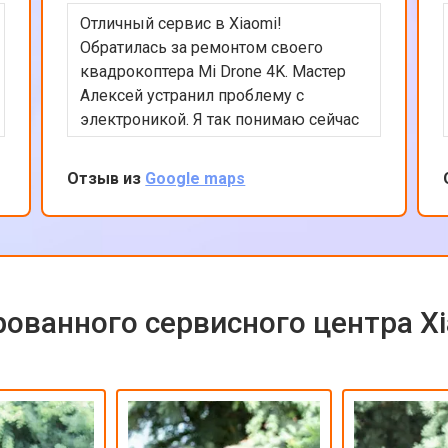
Отличный сервис в Xiaomi!
Обратилась за ремонтом своего
квадрокоптера Mi Drone 4K. Мастер
Алексей устранил проблему с
электроникой. Я так понимаю сейчас
квадрокоптеры часто в сервсиы
прилетают на ремонт и цены на них
Отзыв из
Google maps
взлетели ай-ай. Вообще в сервисе
все было сделано быстро и
качественно, цена оказалась вполне
приемлемой с учетом нынешних цен
на дроны. Рекомендую сервис так
как ремонтируют любую цифровую
ованного сервисного центра X
технику!