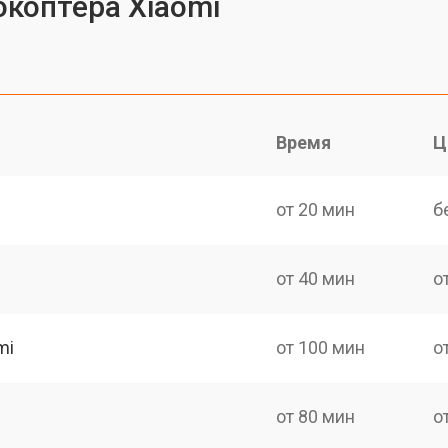
коптера Xiaomi
Время
Ц
от 20 мин
б
от 40 мин
о
mi
от 100 мин
о
от 80 мин
о